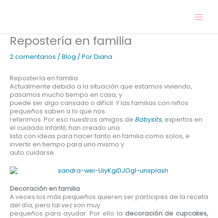
Ir
al
contenido
Repostería en familia
2 comentarios
/
Blog
/ Por
Diana
Repostería en familia
Actualmente debido a la situación que estamos viviendo,
pasamos mucho tiempo en casa, y
puede ser algo cansado o difícil. Y las familias con niños
pequeños saben a lo que nos
referimos. Por eso nuestros amigos de
Babysits
, expertos en
el cuidado infantil, han creado una
lista con ideas para hacer tanto en familia como solos, e
invertir en tiempo para uno mismo y
auto cuidarse.
Decoración en familia
A veces los más pequeños quieren ser partícipes de la receta
del día, pero tal vez son muy
pequeños para ayudar. Por ello la
decoración de cupcakes,