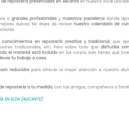
 de repostería presenciales en Alicante
en nuestro local ubicado
mos a
grandes profesionales
y
maestros pasteleros
donde apr
mejores dulces. No dejes de revisar
nuestro calendario de cur
oticias.
s
conocimientos en repostería creativa y tradicional
, que apr
postres tradicionales, etc. Pero sobre todo que
disfrutéis c
odo el material está incluido
en los cursos, solo tienes que tr
llevas tu trabajo a casa.
 son reducidos
para ofrecer la mejor atención a nuestro al
de repostería a tu medida
, con tus amigos, compañeros o famil
 EN ELDA (ALICANTE):