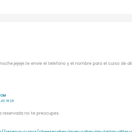
noche.jejeje.te envie el telefono y el nombre para el curso de a
COM
LAS 18:28
aza reservada no te preocupes.
om//reserva-cursos/cheesecakes-layer-cakes-las-tartas-aliter-