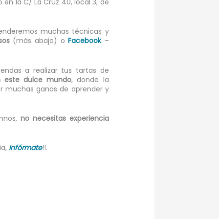
 en la C/ La Cruz 40, local 3, de
enderemos muchas técnicas y
sos
(más abajo) o
Facebook
–
endas a realizar tus tartas de
on este dulce mundo
, donde la
aer muchas ganas de aprender y
umnos,
no necesitas experiencia
ia,
infórmate
!!.