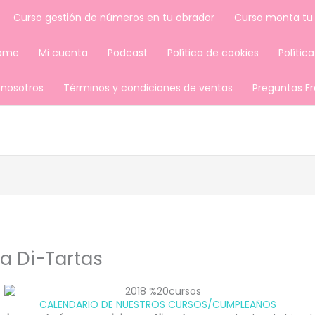
Curso gestión de números en tu obrador
Curso monta tu
ome
Mi cuenta
Podcast
Política de cookies
Polític
 nosotros
Términos y condiciones de ventas
Preguntas F
a Di-Tartas
CALENDARIO DE NUESTROS CURSOS/CUMPLEAÑOS