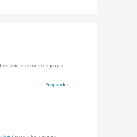
literdulcia .que mas tengo que
Responder
dulcia/
se pueden reservar