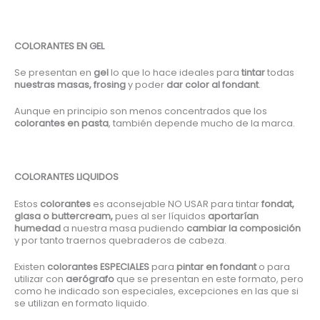
COLORANTES EN GEL
Se presentan en
gel
lo que lo hace ideales para
tintar
todas
nuestras masas, frosing
y poder
dar color al fondant
.
Aunque en principio son menos concentrados que los
colorantes en pasta
, también depende mucho de la marca.
COLORANTES LIQUIDOS
Estos
colorantes
es aconsejable NO USAR para tintar
fondat,
glasa o buttercream,
pues al ser líquidos
aportarían
humedad
a nuestra masa pudiendo
cambiar la composición
y por tanto traernos quebraderos de cabeza.
Existen
colorantes ESPECIALES
para
pintar en fondant
o para
utilizar con
aerógrafo
que se presentan en este formato, pero
como he indicado son especiales, excepciones en las que si
se utilizan en formato liquido.