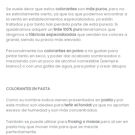
Se suele decir que estos
colorantes
son
más puros
, pero no
es estrictamente cierto, ya que los que podemos encontrar a
la venta en establecimientos especializados, ya están
tratados y por tanto han perdido parte de esta pureza. Si
quisiéramos adquirir un
tinte 100% puro
tendríamos que
dirigirnos a
fábricas especializadas
que venden los colores a
granel, siendo su precio más elevado.
Personalmente los
colorantes en polvo
a mi gustan para
pintar tanto en seco, y poder dar acabado sombreados o
mezclando con un poco de alcohol comestible (siempre
blanco) o con una gotita de agua, para pintar y crear dibujos.
COLORANTES EN PASTA
Como su nombre indica vienen presentados en
pasta
y por
este motivo son ideales para
teñir el fondat
ya que no aportan
exceso de humedad y son más concentrados.
También se puede utilizar para
frosing o masas
pero al ser en
pasta hay que mover más para que se mezcle
perfectamente.