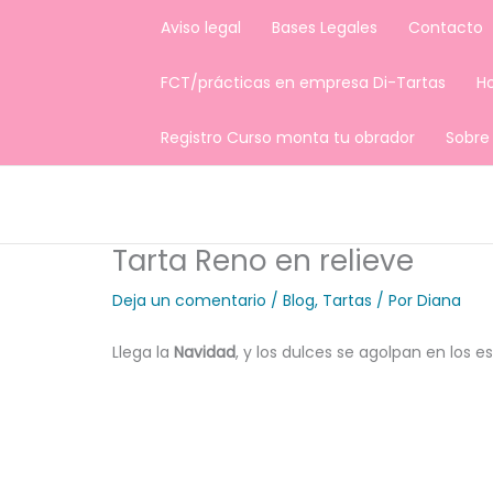
Ir
Aviso legal
Bases Legales
Contacto
al
contenido
FCT/prácticas en empresa Di-Tartas
H
Registro Curso monta tu obrador
Sobre
Tarta Reno en relieve
Deja un comentario
/
Blog
,
Tartas
/ Por
Diana
Llega la
Navidad
, y los dulces se agolpan en los