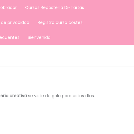
 obrador
Cursos Repostería Di-Tartas
a de privacidad
Registro curso costes
recuentes
Bienvenida
ería creativa
se viste de gala para estos días.