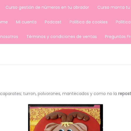
Curso gestión de números en tu obrador
Curso monta tu
ome
Mi cuenta
Podcast
Política de cookies
Polític
 nosotros
Términos y condiciones de ventas
Preguntas F
 escaparates; turron, polvorones, mantecados y como no la
repost