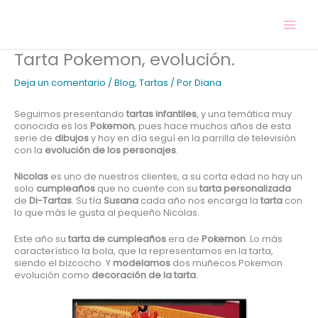
Ir
al
contenido
Tarta Pokemon, evolución.
Deja un comentario
/
Blog
,
Tartas
/ Por
Diana
Seguimos presentando
tartas infantiles
, y una temática muy
conocida es los
Pokemon
, pues hace muchos años de esta
serie de
dibujos
y hoy en día seguí en la parrilla de televisión
con la
evolución de los personajes
.
Nicolas
es uno de nuestros clientes, a su corta edad no hay un
solo
cumpleaños
que no cuente con su
tarta personalizada
de
Di-Tartas
. Su tía
Susana
cada año nos encarga la
tarta
con
lo que más le gusta al pequeño Nicolas.
Este año su
tarta de cumpleaños
era de
Pokemon
. Lo más
característico la bola, que la representamos en la tarta,
siendo el bizcocho. Y
modelamos
dos muñecos Pokemon
evolución como
decoración de la tarta.