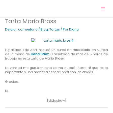
Ir
al
contenido
Tarta Mario Bross
Deja un comentario
/
Blog
,
Tartas
/ Por
Diana
El pasado 1 de Abril realicé un curso de
modelado
en Murcia
de la mano de
Elena Sáez
. El resultado de más de 5 horas de
trabajo es esta tarta de
Mario Bross.
La verdad me gustó mucho como quedó. Aprendí que es lo
importante y una mañana sensacional con las chicas.
Gracias.
Di.
[slideshow]