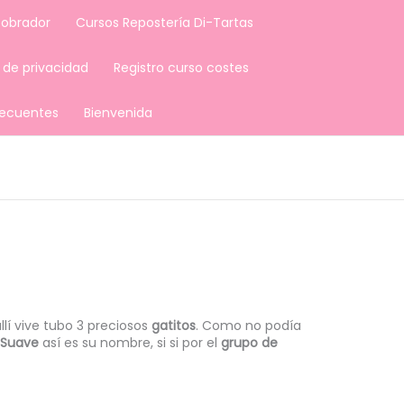
 obrador
Cursos Repostería Di-Tartas
a de privacidad
Registro curso costes
recuentes
Bienvenida
lí vive tubo 3 preciosos
gatitos
. Como no podía
Suave
así es su nombre, si si por el
grupo de