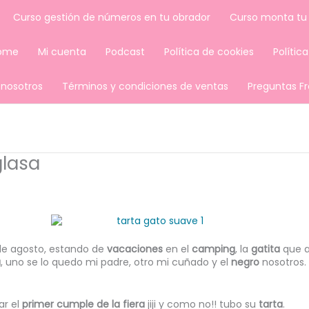
Curso gestión de números en tu obrador
Curso monta tu
ome
Mi cuenta
Podcast
Política de cookies
Polític
 nosotros
Términos y condiciones de ventas
Preguntas F
glasa
de agosto, estando de
vacaciones
en el
camping
, la
gatita
que al
a
, uno se lo quedo mi padre, otro mi cuñado y el
negro
nosotros.
r el
primer cumple de la fiera
jiji y como no!! tubo su
tarta
.