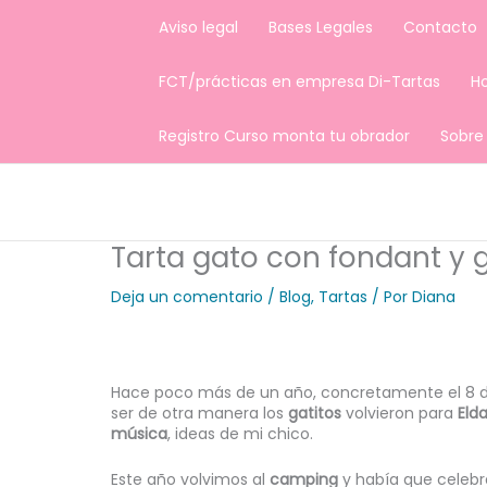
Ir
Aviso legal
Bases Legales
Contacto
al
contenido
FCT/prácticas en empresa Di-Tartas
H
Registro Curso monta tu obrador
Sobre
Tarta gato con fondant y 
Deja un comentario
/
Blog
,
Tartas
/ Por
Diana
Hace poco más de un año, concretamente el 8 
ser de otra manera los
gatitos
volvieron para
Eld
música
, ideas de mi chico.
Este año volvimos al
camping
y había que celebra