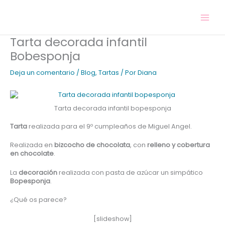
Ir
al
contenido
Tarta decorada infantil
Bobesponja
Deja un comentario
/
Blog
,
Tartas
/ Por
Diana
Tarta decorada infantil bopesponja
Tarta
realizada para el 9º cumpleaños de Miguel Angel.
Realizada en
bizcocho de chocolata
, con
relleno y cobertura
en chocolate
.
La
decoración
realizada con pasta de azúcar un simpático
Bopesponja
.
¿Qué os parece?
[slideshow]