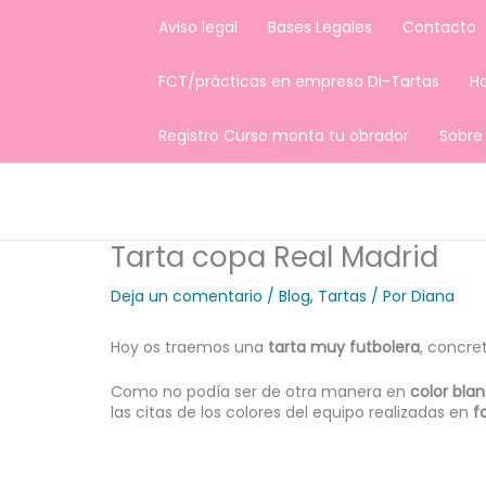
Ir
Aviso legal
Bases Legales
Contacto
al
contenido
FCT/prácticas en empresa Di-Tartas
H
Registro Curso monta tu obrador
Sobre
Tarta copa Real Madrid
Deja un comentario
/
Blog
,
Tartas
/ Por
Diana
Hoy os traemos una
tarta muy futbolera
, concre
Como no podía ser de otra manera en
color bla
las citas de los colores del equipo realizadas en
f