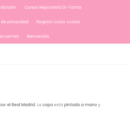
 obrador
Cursos Repostería Di-Tartas
a de privacidad
Registro curso costes
recuentes
Bienvenida
or el Real Madrid
. La
copa
está
pintada a mano
y