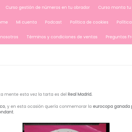
Curso gestión de números en tu obrador
Curso monta tu
ome
Mi cuenta
Podcast
Política de cookies
Polític
 nosotros
Términos y condiciones de ventas
Preguntas F
ta mente esta vez la tarta es del
Real Madrid.
nco
, y en esta ocasión quería conmemorar la
eurocopa ganada p
ondant
.