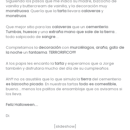
Siguiendo los pasos que me indico su madre, bizcocho de
vainilla y buttercream de vainilla, y la decoración muy
monstruosa
. Quería que la
tarta
llevara
calaveras
y
monstruos
.
Que mejor sitio para las
calaveras
que un
cementerio
.
Tumbas
,
huesos
y una
extraña mano que sale de la tierra
…
todo salpicado de
sangre
….
Completamos la
decoración
con
murciélagos
,
araña
,
gato de
la noche
un
fantasma
.
TERRORIFICO!!!!
A los papis les encanto la
tarta
y esperamos que a Jorge
también y disfrutara mucho del día de su cumpleaños.
Ah!!! no os asustéis que lo que simula la
tierra
del cementerio
es bizcocho picado
. En nuestras tartas
todo es comestible
,
bueno… menos los palitos de ensamblaje que os avisamos si
los lleva.
Feliz Halloween….
Di.
[slideshow]