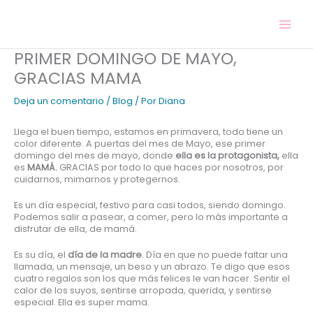
Ir
al
contenido
PRIMER DOMINGO DE MAYO,
GRACIAS MAMA
Deja un comentario
/
Blog
/ Por
Diana
Llega el buen tiempo, estamos en primavera, todo tiene un
color diferente. A puertas del mes de Mayo, ese primer
domingo del mes de mayo, donde
ella es la protagonista,
ella
es
MAMÁ.
GRACIAS por todo lo que haces por nosotros, por
cuidarnos, mimarnos y protegernos.
Es un día especial, festivo para casi todos, siendo domingo.
Podemos salir a pasear, a comer, pero lo más importante a
disfrutar de ella, de mamá.
Es su día, el
día de la madre
. Día en que no puede faltar una
llamada, un mensaje, un beso y un abrazo. Te digo que esos
cuatro regalos son los que más felices le van hacer. Sentir el
calor de los suyos, sentirse arropada, querida, y sentirse
especial. Ella es super mama.