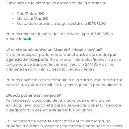
El importe de la entrega va en función de la distancia:
Elda/Petrer
3€
Monovar/Sax
5€
Resto de la provincia según distancia
10/15/20€
Puedes reservar tu pack desde el WhatsApp: 615091650 o
desde la
web
.
¿Y si mi mamá no vive en Alicante? ¿Hacéis envíos?
No te preocupes, podemos enviar el pack de la madre
por
agencia de transporte
. Se enviarán miércoles/jueves, ya que
la agencia de transporte tiene un servicio 24/48h y así los
paquetes estarán en su destino jueves/viernes.
Puedes enviárselo directamente a ella para que lo reciba por
sorpresa, o puedes recibirlo tu y entregárselo personalmente.
¿Puedo ponerle un mensaje?
Por supuesto, cada caja de la madre que se envía o se
entrega, lleva una tarjeta para que puedas poner tu mensaje
o dedicatoria y así hacerle llegar tus palabras.
Es una forma de hacerte sentir más cerca de mamá, no
importa la distancia, nosotros trabajamos para haceros sentir