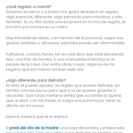
¿Qué regalar a mamá?
Seamos sinceros, y a todos nos gusta destapar un regalo,
algo especial, diferente, algo pensado para nosotros, y ella
también. En su día recibir una sorpresa en forma de regalo, le
pondrá una sonrisa en su rostro.
Hay infinidad de ideas, y en función de la persona, según sus
gustos, hobbies o aficiones, esta lista puede ser interminable.
Pañuelos, colonia, flores, tal vez ese libro que está deseando
leer, una foto de familia, o una manualidad hecha por el
peque de la casa. Son entre otras cosas, algunos de los
regalos que las mamis reciben este día.
¿Algo diferente, para disfrutar?
En esto te puedo ayudar, un regalo que pueda disfrutar, en
familia, con los suyos, pero que a la vez pueda guardar y
recordar. Que cada mañana sienta que su familia la quiere,
que al abrir, con las llaves, le salga una sonrisa por sentir el
afecto de los suyos.
Espera, espera que te lo explico.
El
pack del día de la madre
, una caja decorada, y preparada
por y para ella. Con un surtido para disfrutar en familia, en la