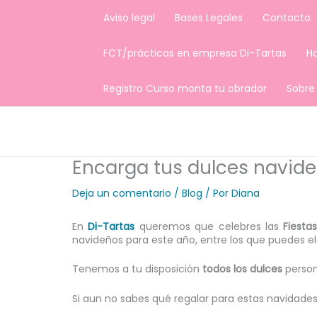
Ir
Aviso legal
Bases Legales
Contacto
al
contenido
FCT/prácticas en empresa Di-Tartas
H
Registro Curso monta tu obrador
Sobre
Encarga tus dulces navid
Deja un comentario
/
Blog
/ Por
Diana
En
Di-Tartas
queremos que celebres las
Fiesta
navideños para este año, entre los que puedes el
Tenemos a tu disposición
todos los dulces
person
Si aun no sabes qué regalar para estas navidade