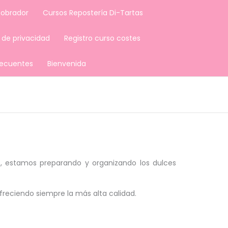
 obrador
Cursos Repostería Di-Tartas
a de privacidad
Registro curso costes
recuentes
Bienvenida
o, estamos preparando y organizando los dulces
reciendo siempre la más alta calidad.