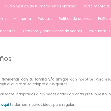
Curso gestión de números en tu obrador
Curso monta tu
ome
Mi cuenta
Podcast
Política de cookies
Polític
 nosotros
Términos y condiciones de ventas
Preguntas F
eños
s Navideñas con tu familia y/o amigos
con nosotros. Para ell
egir el que más se adapte a tus gustos.
alizados, adaptados a tus necesidades y a cada presupuesto, of
s
aquí
te damos muchas ideas para regalar.