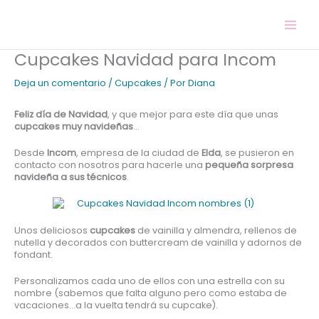
Ir
al
contenido
Cupcakes Navidad para Incom
Deja un comentario
/
Cupcakes
/ Por
Diana
Feliz día de Navidad
, y que mejor para este día que unas
cupcakes muy navideñas
…
Desde
Incom
, empresa de la ciudad de
Elda
, se pusieron en
contacto con nosotros para hacerle una
pequeña sorpresa
navideña a sus técnicos
.
Unos deliciosos
cupcakes
de vainilla y almendra, rellenos de
nutella y decorados con buttercream de vainilla y adornos de
fondant.
Personalizamos cada uno de ellos con una estrella con su
nombre (sabemos que falta alguno pero como estaba de
vacaciones…a la vuelta tendrá su cupcake).